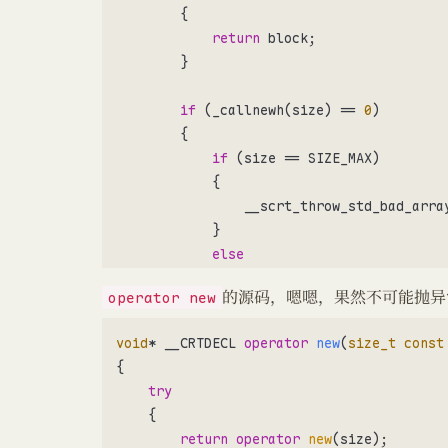
0027658A 68 D0 C2 27 00       push        o
        {

0027658F 6A 08                push        8 
return
 block;

00276591 E8 63 AC FF FF       call    
        }

00276596 83 C4 08             add         es
00276599 89 85 F0 FE FF FF    mov         d
if
 (_callnewh(size) == 
0
)

0027659F C7 45 FC 01 00 00 00 mov         d
        {

if
 (size == SIZE_MAX)

002765A6 83 BD F0 FE FF FF 00 cmp         d
            {

002765AD 74 17                je          m
                __scrt_throw_std_bad_array
002765AF 6A 06                push        6 
            }

002765B1 6A 04                push        4 
else
002765B3 8B 8D F0 FE FF FF    mov         e
            {

002765B9 E8 52 AE FF FF       call      
的源码，嗯嗯，果然不可能抛异
operator new
                __scrt_throw_std_bad_alloc
002765BE 89 85 E8 FE FF FF    mov         d
            }

    20: 

void
* __CRTDECL 
operator
new
(
size_t
const
        }

{

    21:     CTest *pTest2 = new (std::nothr
try
002765C4 EB 0A                jmp         m
// The new handler was successful
    {

002765C6 C7 85 E8 FE FF FF 00 00 00 00 mov 
    }

return
operator
new
(size);

002765D0 8B 85 E8 FE FF FF    mov         e
}