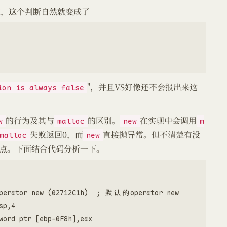
述，这个判断自然就变成了
"，并且VS好像还不会报出来这
ion is always false
的行为及其与
的区别。
在实现中会调用
w
malloc
new
m
失败返回0，而
直接抛异常。但不清楚有没
malloc
new
一点。下面结合代码分析一下。
 

operator new (02712C1h)  ; 默认的operator new

p,4  

word ptr [ebp-0F8h],eax  
