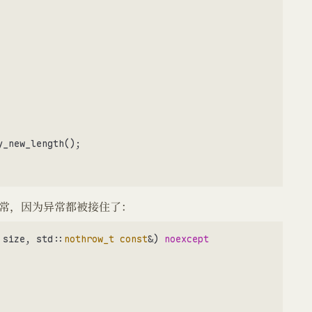
ffset std::nothrow (027C2D0h)  

 

    operator new (02711F9h)  ;多个参数，不抛异常的operator ne
p,8  

word ptr [ebp-110h],eax  

word ptr [ebp-4],1  

word ptr [ebp-110h],0  

ain+0D6h (02765C6h)  

_new_length();

 

 

cx,dword ptr [ebp-110h]  

  CTest::CTest (0271410h)  ; 调用构造函数

常，因为异常都被接住了：
();

word ptr [ebp-118h],eax  

 size, std::
nothrow_t
const
&)
noexcept
ow) CTest(4, 6);

ain+0E0h (02765D0h)  

; try to allocate again...
        dword ptr [ebp-118h],0  

ax,dword ptr [ebp-118h]  
