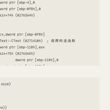
word ptr [ebp-4],0  

word ptr [ebp-0F8h],0  

ain+74h (0276564h)  

 

 

cx,dword ptr [ebp-0F8h]  

  CTest::CTest (0271410h)  ; 调用构造函数

word ptr [ebp-118h],eax  

ain+7Eh (027656Eh)  

        dword ptr [ebp-118h],0  

ax,dword ptr [ebp-118h]  

word ptr [ebp-0ECh],eax  

word ptr [ebp-4],0FFFFFFFFh  

 size)
cx,dword ptr [ebp-0ECh]  

word ptr [pTest],ecx  

ow) CTest(4, 6);

e))
