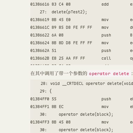
01386616 83 C4 08             add         es
    27:  delete(pTest2);

01386619 8B 45 E0             mov         e
0138661C 89 85 D8 FE FF FF    mov         d
01386622 6A 08                push        8 
01386624 8B 8D D8 FE FF FF    mov         e
0138662A 51                   push        ec
0138662B E8 25 AA FF FF       call        o
01386630 83 C4 08             add         e
在其中调用了带一个参数的
operator delete
    28: void __CRTDECL operator delete(void
    29: {

01384FF0 55                   push        eb
01384FF1 8B EC                mov         eb
    30:     operator delete(block);

01384FF3 8B 45 08             mov         e
    30:     operator delete(block);
