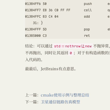
01384FF6 50                   push        ea
01384FF7 E8 36 C0 FF FF       call        o
01384FFC 83 C4 04             add         es
    31: }

01384FFF 5D                   pop         eb
01385000 C3                   ret  
结论：可以通过
不抛异常
std::nothrow让new
不再抛出，同时让其返回
；对于有构造函数的
0
入代码的。
最最后，JetBrains有点意思。
上一篇：
cmake使用示例与整理总结
下一篇：
卫星通信链路仿真模型