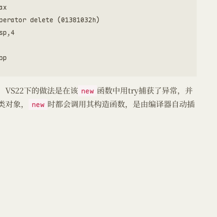
x  

perator delete (01381032h)  

p,4  

p  

，VS22下的做法是在该
函数中用try捕获了异常，并
new
类对象，
时都会调用其构造函数，是由编译器自动插
new