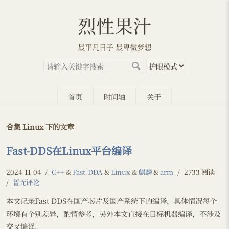
烈性果汁
最平凡日子 最卑微梦想
首页
时间轴
关于
合集 Linux 下的文章
Fast-DDS在Linux平台编译
2024-11-04
/
C++
&
Fast-DDA
&
Linux
&
麒麟
&
arm
/
2733 阅读
/
暂无评论
本文记录Fast DDS在国产芯片及国产系统下的编译，具体情况每个
环境有个别差异，酌情参考，另外本文直接在目标机器编译，不涉及
交叉编译。